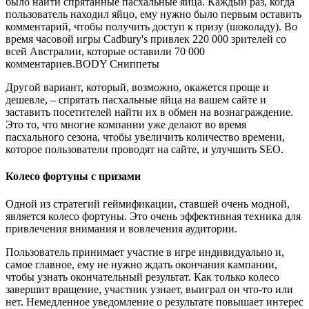
было найти спрятанные пасхальные яйца. Каждый раз, когда
пользователь находил яйцо, ему нужно было первым оставить
комментарий, чтобы получить доступ к призу (шоколаду). Во
время часовой игры Cadbury's привлек 220 000 зрителей со
всей Австралии, которые оставили 70 000
комментариев.BODY Сниппеты
Другой вариант, который, возможно, окажется проще и
дешевле, – спрятать пасхальные яйца на вашем сайте и
заставить посетителей найти их в обмен на вознаграждение.
Это то, что многие компании уже делают во время
пасхального сезона, чтобы увеличить количество времени,
которое пользователи проводят на сайте, и улучшить SEO.
Колесо фортуны с призами
Одной из стратегий геймификации, ставшей очень модной,
является колесо фортуны. Это очень эффективная техника для
привлечения внимания и вовлечения аудитории.
Пользователь принимает участие в игре индивидуально и,
самое главное, ему не нужно ждать окончания кампании,
чтобы узнать окончательный результат. Как только колесо
завершит вращение, участник узнает, выиграл он что-то или
нет. Немедленное уведомление о результате повышает интерес