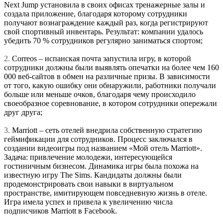
Next Jump установила в своих офисах тренажерные залы и
создала приложение, благодаря которому сотрудники
получают вознаграждение каждый раз, когда регистрируют
свой спортивный инвентарь. Результат: компании удалось
убедить 70 % сотрудников регулярно заниматься спортом;
2.
Correos – испанская почта запустила игру, в которой
сотрудники должны были выявлять опечатки на более чем 160
000 веб-сайтов в обмен на различные призы. В зависимости
от того, какую ошибку они обнаружили, работники получали
больше или меньше очков, благодаря чему происходило
своеобразное соревнование, в котором сотрудники опережали
друг друга;
3.
Marriott – сеть отелей внедрила собственную стратегию
геймификации для сотрудников. Процесс заключался в
создании видеоигры под названием «Мой отель Marriott».
Задача: привлечение молодежи, интересующейся
гостиничным бизнесом. Динамика игры была похожа на
известную игру The Sims. Кандидаты должны были
продемонстрировать свои навыки в виртуальном
пространстве, имитирующем повседневную жизнь в отеле.
Игра имела успех и привела к увеличению числа
подписчиков Marriott в Facebook.