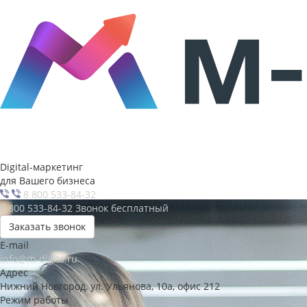
Digital-маркетинг
для Вашего бизнеса
8 800 533-84-32
8 800 533-84-32
Звонок бесплатный
Заказать звонок
E-mail
info@m-digits.ru
Адрес
Нижний Новгород, ул. Ульянова, 10а, офис 212
Режим работы