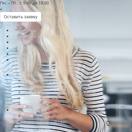
Пн. – Пт.: с 9:00 до 18:00
Оставить заявку
Компания
О компании
Лицензии и сертификаты
Партнеры
Клиенты
Отзывы
Реквизиты
Услуги
SEO-продвижение
Продвижение в Яндекс
Продвижение в Google
Продвижение интернет-магазинов
SEO
SEO-аудит сайта
Создание сайтов
Landing Page
Корпоративный сайт
Интернет-магазин