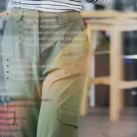
Сайты на 1С-Битрикс
Создание сайтов
Контекстная реклама
Яндекс Директ
Google Adwords
Ведение контекстной рекламы
Аудит контекстной рекламы
SMM и работа с блогерами
Кейсы
Дизайн
Интеграция систем
Маркетинг
Разработка сайтов
Блог
Контакты
Нижний Новгород
Нижний Новгород
Москва
Владивосток
Воронеж
Екатеринбург
Казань